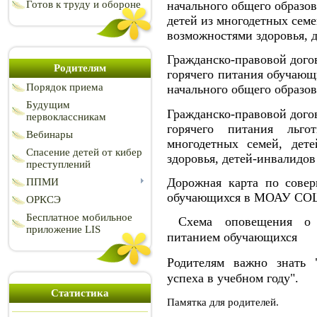
начального общего образов
Готов к труду и обороне
детей из многодетных семе
возможностями здоровья, 
Гражданско-правовой догов
Родителям
горячего питания обучающ
Порядок приема
начального общего образова
Будущим
Гражданско-правовой догов
первоклассникам
горячего питания льго
Вебинары
многодетных семей, дет
Спасение детей от кибер
здоровья, детей-инвалидов 
преступлений
Дорожная карта по сове
ППМИ
обучающихся в МОАУ СОШ
ОРКСЭ
Бесплатное мобильное
Схема оповещения о 
приложение LIS
питанием обучающихся
Родителям важно знать 
успеха в учебном году".
Статистика
Памятка для родителей.