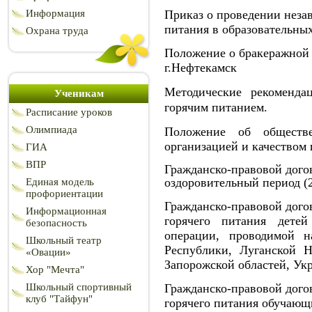
Приказ о проведении неза
Информация
питания в образовательны
Охрана труда
Положение о бракеражно
г.Нефтекамск
Методические рекоменда
Ученикам
горячим питанием.
Расписание уроков
Олимпиада
Положение об обществ
организацией и качеством
ГИА
ВПР
Гражданско-правовой дого
оздоровительный период (2
Единая модель
профориентации
Гражданско-правовой догов
Информационная
горячего питания детей
безопасность
операции, проводимой н
Школьный театр
Республики, Луганской 
«Овации»
Запорожской областей, Ук
Хор "Мечта"
Гражданско-правовой догов
Школьный спортивный
клуб "Тайфун"
горячего питания обучающ